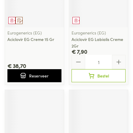
Geneesmiddel
Op voorschrift
Geneesmiddel
Eurogenerics (EG)
Eurogenerics (EG)
Aciclovir EG Creme 15 Gr
Aciclovir EG Labialis Creme
2Gr
€ 7,90
Aantal
€ 38,70
Reserveer
Bestel