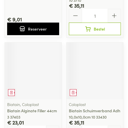
10 3710
€ 35,11
Aantal
€ 9,01
Reserveer
Bestel
Geneesmiddel
Geneesmiddel
Biatain, Coloplast
Coloplast
Biatain Alginate Filler 44cm
Biatain Schuimverband Adh
3 37403
10,0x10,0cm 10 33430
€ 23,01
€ 35,11