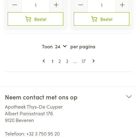
Aantal
Aantal
Bestel
Bestel
Toon
per pagina
Pagina's
U lees momenteel pagina
Pagina
Pagina
Pagina
1
2
3
...
17
Neem contact met ons op
Apotheek Thys-De Cuyper
Albert Panisstraat 176
9120
Beveren
Telefoon:
+32 3 750 95 20