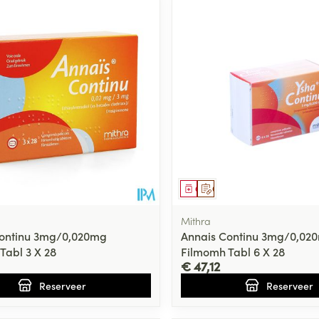
middel
voorschrift
Geneesmiddel
Op voorschrift
Mithra
Continu 3mg/0,020mg
Annais Continu 3mg/0,02
Tabl 3 X 28
Filmomh Tabl 6 X 28
€ 47,12
Reserveer
Reserveer