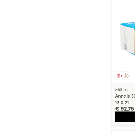
Genees
Op 
Mithra
Annais 3
13 X 21
€ 92,75