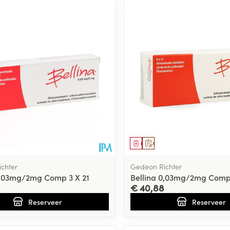
middel
voorschrift
Geneesmiddel
Op voorschrift
chter
Gedeon Richter
0,03mg/2mg Comp 3 X 21
Bellina 0,03mg/2mg Comp 
€ 40,88
Reserveer
Reserveer