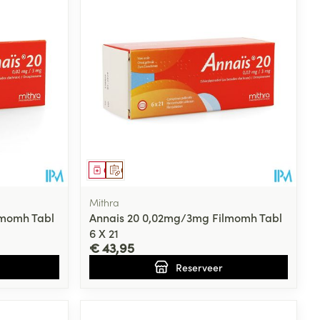
Geneesmiddel
Op voorschrift
Mithra
lmomh Tabl
Annais 20 0,02mg/3mg Filmomh Tabl
6 X 21
€ 43,95
Reserveer