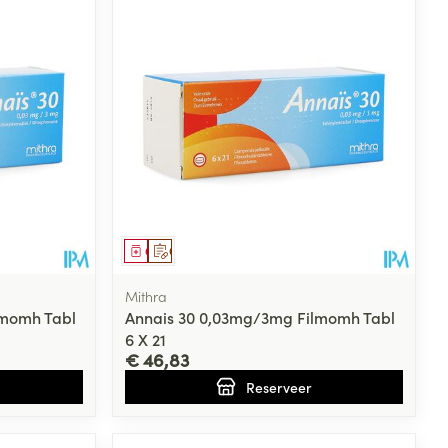
Geneesmiddel
Op voorschrift
Mithra
lmomh Tabl
Annais 30 0,03mg/3mg Filmomh Tabl
6 X 21
€ 46,83
Reserveer