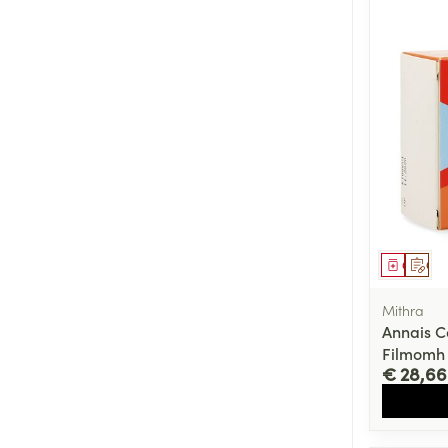
Genees
Op 
Mithra
Annais 
Filmomh 
€ 28,66