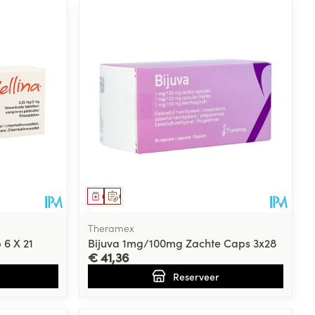
Geneesmiddel
Op voorschrift
Theramex
6 X 21
Bijuva 1mg/100mg Zachte Caps 3x28
€ 41,36
Reserveer