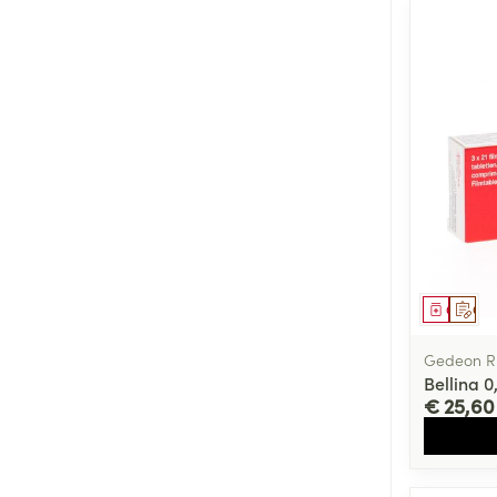
Genees
Op 
Gedeon Ri
Bellina 
€ 25,60