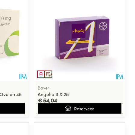
rende
Parfums en
geurproducten
Geneesmiddel
Op voorschrift
Bayer
Ovulen 45
Angeliq 3 X 28
€ 54,04
Reserveer
CBD