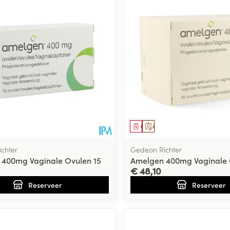
Toon meer
ging
Supplementen
Insectenwe
Mondmaskers
middelen
ssen
 -
id
d
middel
voorschrift
Geneesmiddel
Op voorschrift
chter
Gedeon Richter
400mg Vaginale Ovulen 15
Amelgen 400mg Vaginale 
€ 48,10
Reserveer
Reserveer
Zelfbruiner
Scheren