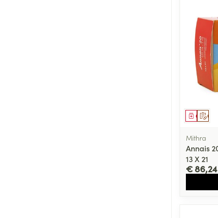
Genees
Op 
Mithra
Annais 2
13 X 21
€ 86,24