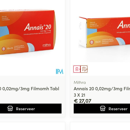
middel
voorschrift
Geneesmiddel
Op voorschrift
Mithra
0 0,02mg/3mg Filmomh Tabl
Annais 20 0,02mg/3mg Fi
3 X 21
€ 27,07
Reserveer
Reserveer