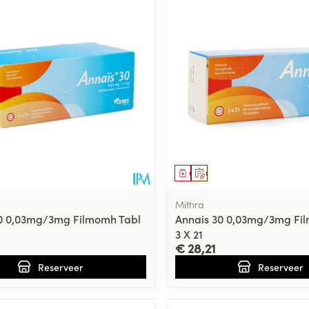
middel
voorschrift
Geneesmiddel
Op voorschrift
Mithra
0 0,03mg/3mg Filmomh Tabl
Annais 30 0,03mg/3mg Fi
3 X 21
€ 28,21
Reserveer
Reserveer