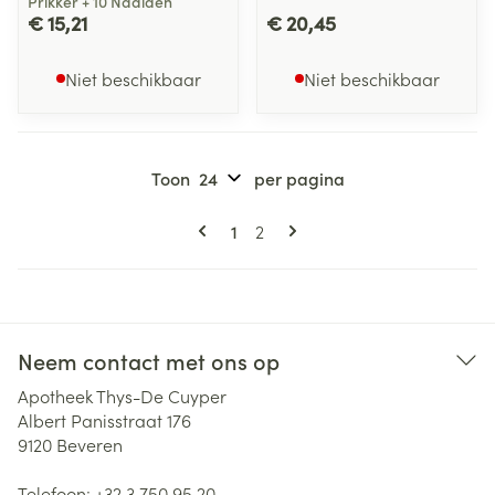
Prikker + 10 Naalden
€ 15,21
€ 20,45
Niet beschikbaar
Niet beschikbaar
Toon
per pagina
Pagina's
U lees momenteel pagina
Pagina
1
2
Neem contact met ons op
Apotheek Thys-De Cuyper
Albert Panisstraat 176
9120
Beveren
Telefoon:
+32 3 750 95 20