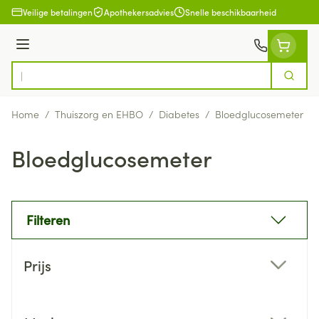
Ga naar de inhoud
Veilige betalingen
Apothekersadvies
Snelle beschikbaarheid
Menu
Zoek
Product, merk, categorie...
Home
/
Thuiszorg en EHBO
/
Diabetes
/
Bloedglucosemeter
Bloedglucosemeter
Filteren
Doorgaan naar productlijst
Prijs
filter