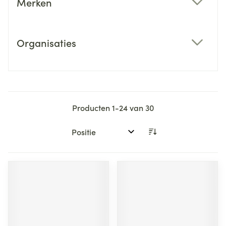
Merken
filter
Organisaties
filter
Producten
1
-
24
van
30
Sorteer op: