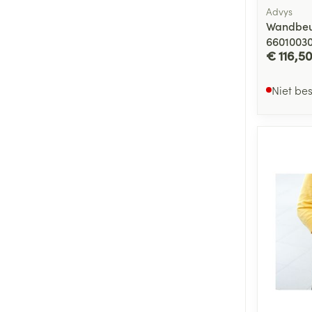
Advys
Wandbeu
6601003
€ 116,5
Niet be