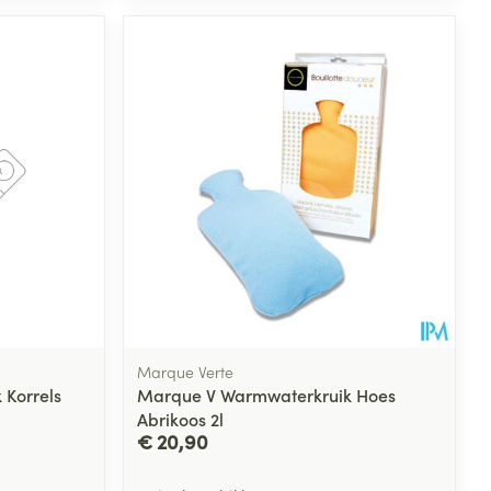
rende
Parfums en
geurproducten
Marque Verte
Korrels
Marque V Warmwaterkruik Hoes
CBD
Abrikoos 2l
€ 20,90