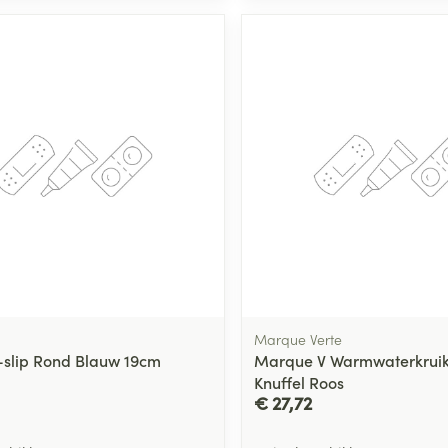
Toon meer
ging
Supplementen
Insectenwe
Mondmaskers
middelen
ssen
 -
id
d
Marque Verte
-slip Rond Blauw 19cm
Marque V Warmwaterkruik 
Zelfbruiner
Scheren
Knuffel Roos
€ 27,72