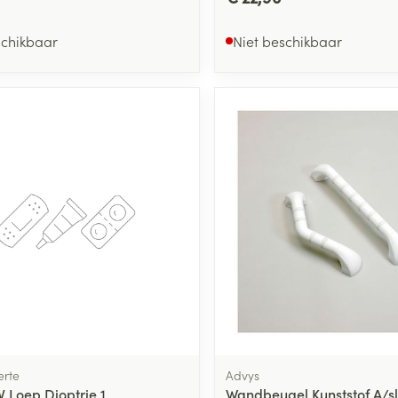
schikbaar
Niet beschikbaar
rte
Advys
 Loep Dioptrie 1
Wandbeugel Kunststof A/sl