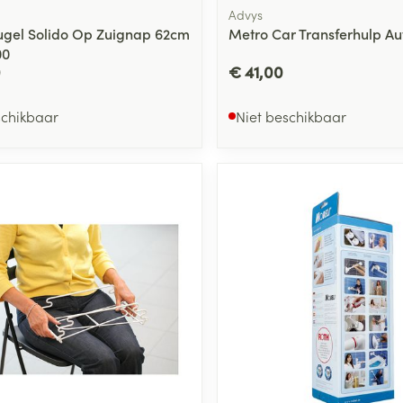
Advys
gel Solido Op Zuignap 62cm
Metro Car Transferhulp Au
00
0
€ 41,00
schikbaar
Niet beschikbaar