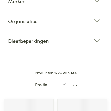
Merken
filter
Organisaties
filter
Dieetbeperkingen
filter
Producten
1
-
24
van
144
Sorteer op: