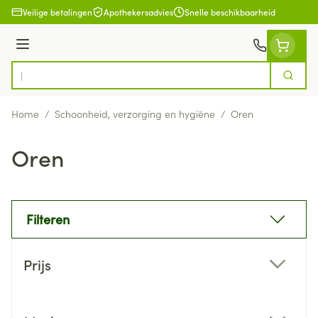
Ga naar de inhoud
Veilige betalingen
Apothekersadvies
Snelle beschikbaarheid
Menu
Zoek
Product, merk, categorie...
Home
/
Schoonheid, verzorging en hygiëne
/
Oren
Oren
Filteren
Doorgaan naar productlijst
Prijs
filter