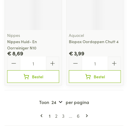
Nippes
Aquacel
Nippes Huid- En
Biopax Oordoppen Chutt 4
Oorreiniger N10
€ 8,69
€ 3,99
Aantal
Aantal
Bestel
Bestel
Toon
per pagina
Pagina's
U lees momenteel pagina
Pagina
Pagina
Pagina
1
2
3
...
6