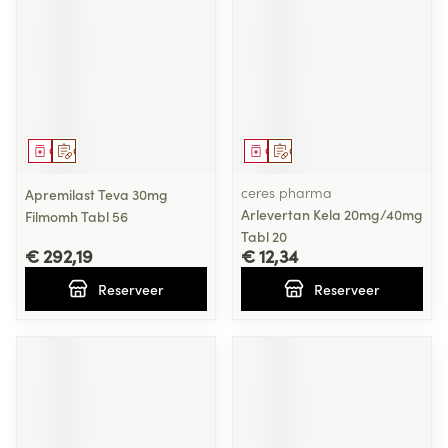
Geneesmiddel
Op voorschrift
Geneesmiddel
Op voorschrift
ceres pharma
Apremilast Teva 30mg
Arlevertan Kela 20mg/40mg
Filmomh Tabl 56
Tabl 20
€ 292,19
€ 12,34
Reserveer
Reserveer