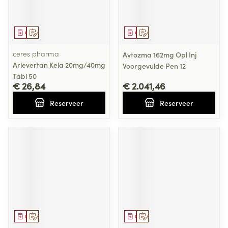
Geneesmiddel
Op voorschrift
Geneesmiddel
Op voorschrift
ceres pharma
Avtozma 162mg Opl Inj
Arlevertan Kela 20mg/40mg
Voorgevulde Pen 12
Tabl 50
€ 26,84
€ 2.041,46
Reserveer
Reserveer
Geneesmiddel
Op voorschrift
Geneesmiddel
Op voorschrift