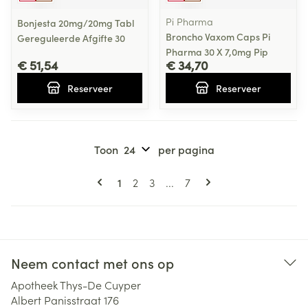
Pi Pharma
Bonjesta 20mg/20mg Tabl
Broncho Vaxom Caps Pi
Gereguleerde Afgifte 30
Pharma 30 X 7,0mg Pip
€ 51,54
€ 34,70
Reserveer
Reserveer
Toon
per pagina
Pagina's
U lees momenteel pagina
Pagina
Pagina
Pagina
1
2
3
...
7
Neem contact met ons op
Apotheek Thys-De Cuyper
Albert Panisstraat 176