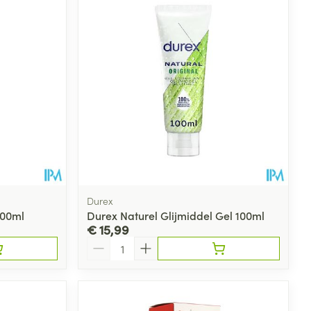
rende
Parfums en
geurproducten
Durex
200ml
Durex Naturel Glijmiddel Gel 100ml
€ 15,99
Aantal
CBD