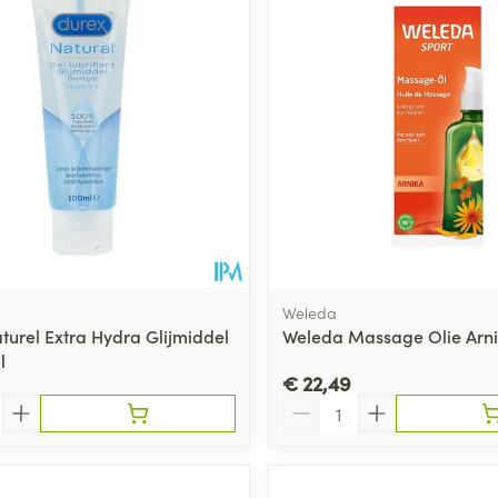
Weleda
turel Extra Hydra Glijmiddel
Weleda Massage Olie Arn
l
€ 22,49
Aantal