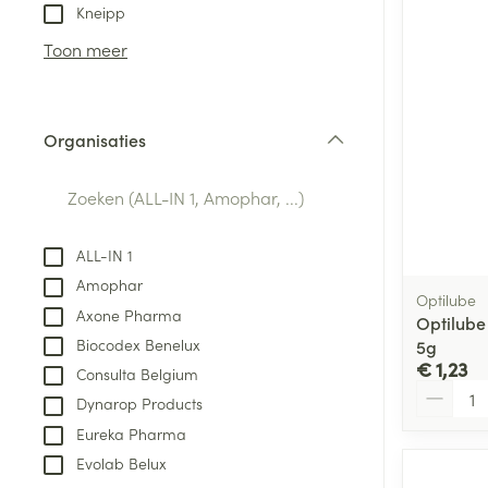
Aerosol toestel
kloven
Tabletten
Kneipp
Aerosol access
Blaren
Creme, gel en 
Toon meer
Zuurstof
Eelt
Eksteroog - lik
Ademhalingsste
Organisaties
Toon meer
filter
Spieren en gew
Specifiek voor
ALL-IN 1
Naalden en spu
Amophar
Lichaamsverzo
Optilube
Infecties
Axone Pharma
Spuiten
Optilube 
Deodorant
Biocodex Benelux
5g
Oplossing voor 
Gezichtsverzor
€ 1,23
Consulta Belgium
Naalden
Aantal
Luizen
Dynarop Products
Naalden voor i
Eureka Pharma
pennaalden
Evolab Belux
Diagnostica
Toon meer