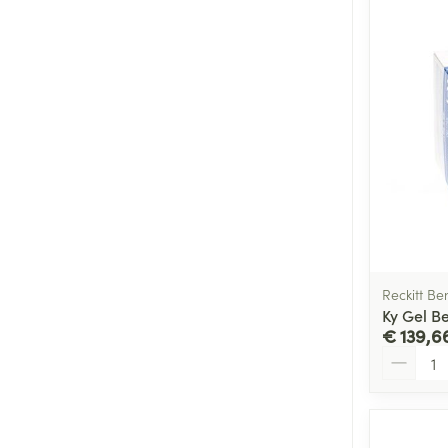
Reckitt Be
Ky Gel B
€ 139,6
Aantal