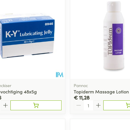
nckiser
Pannoc
evochtiging 48x5g
Topiderm Massage Lotion
6
€ 11,28
Aantal