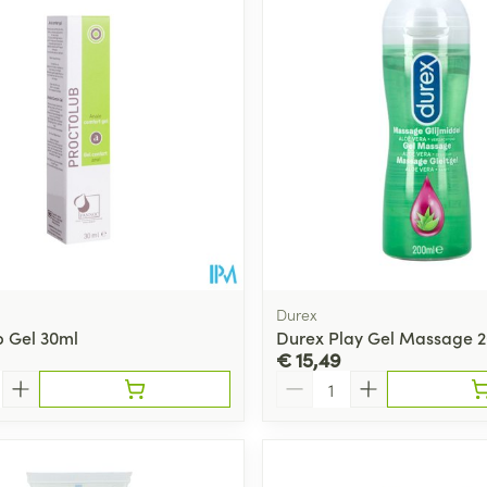
Toon meer
ging
Supplementen
Insectenwe
Mondmaskers
middelen
ssen
 -
id
d
Durex
b Gel 30ml
Durex Play Gel Massage 
€ 15,49
Aantal
Zelfbruiner
Scheren