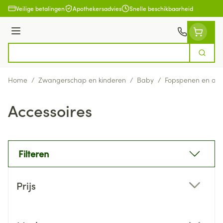
Ga naar de inhoud
Veilige betalingen
Apothekersadvies
Snelle beschikbaarheid
Menu
Zoek
Product, merk, categorie...
Home
/
Zwangerschap en kinderen
/
Baby
/
Fopspenen en acc
Accessoires
Filteren
Doorgaan naar productlijst
Prijs
filter