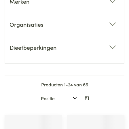
Merken
filter
Organisaties
filter
Dieetbeperkingen
filter
Producten
1
-
24
van
66
Sorteer op: