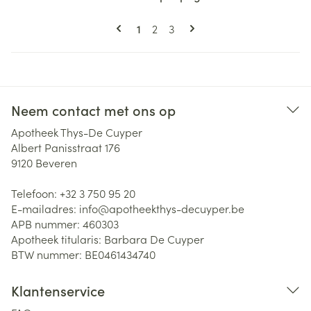
Pagina's
U lees momenteel pagina
Pagina
Pagina
1
2
3
Neem contact met ons op
Apotheek Thys-De Cuyper
Albert Panisstraat 176
9120
Beveren
Telefoon:
+32 3 750 95 20
E-mailadres:
info@
apotheekthys-decuyper.be
APB nummer:
460303
Apotheek titularis:
Barbara De Cuyper
BTW nummer:
BE0461434740
Klantenservice