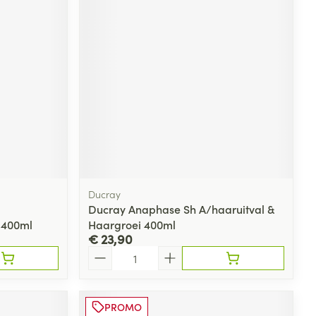
rende
Parfums en
geurproducten
Ducray
Ducray Anaphase Sh A/haaruitval &
CBD
 400ml
Haargroei 400ml
€ 23,90
Aantal
PROMO