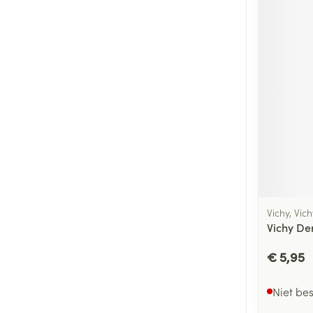
Vichy, Vic
Vichy De
€ 5,95
Niet be