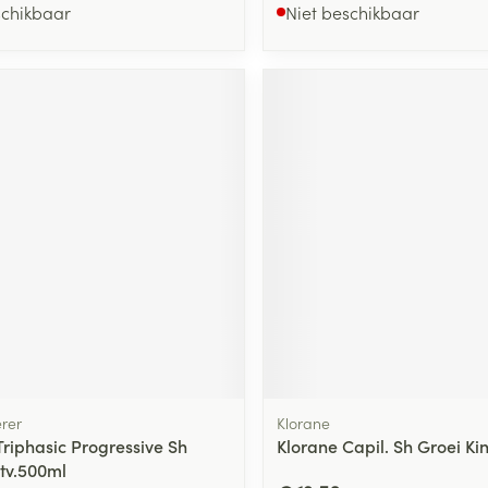
schikbaar
Niet beschikbaar
erer
Klorane
Triphasic Progressive Sh
Klorane Capil. Sh Groei Ki
tv.500ml