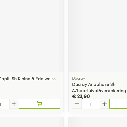
ging
Supplementen
Insectenwe
Mondmaskers
middelen
ssen
 -
id
d
apil. Sh Kinine & Edelweiss
Ducray
Ducray Anaphase Sh
Zelfbruiner
Scheren
A/haartuival&verankering
€ 23,90
Aantal