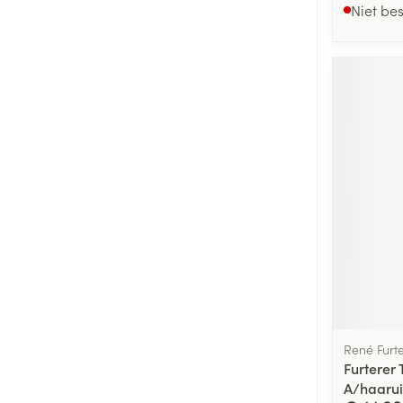
Niet be
René Furt
Furterer 
A/haarui