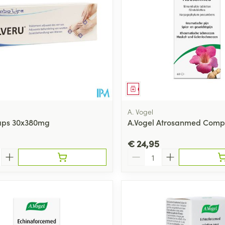
middel
Geneesmiddel
A. Vogel
aps 30x380mg
A.Vogel Atrosanmed Comp
€ 24,95
Aantal