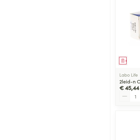
Genees
Labo Life
2leid-n 
€ 45,44
Aantal