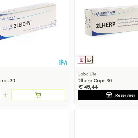
middel
Geneesmiddel
Op voorschrift
Labo Life
Caps 30
2lherp Caps 30
€ 45,44
Reserveer