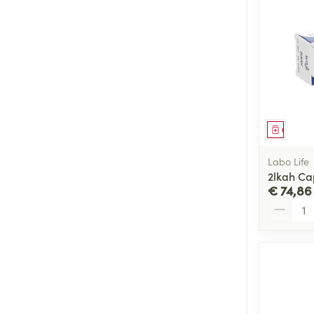
Genees
Labo Life
2lkah Ca
€ 74,86
Aantal