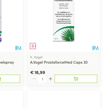
Geneesmiddel
A. Vogel
eelspray
A.Vogel ProstaforceMed Caps 30
€ 18,99
Aantal