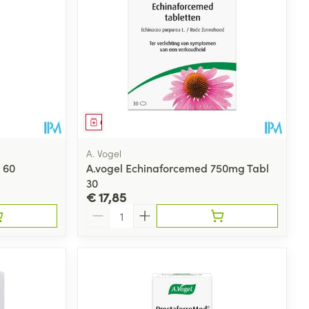
Geneesmiddel
A. Vogel
 60
A.vogel Echinaforcemed 750mg Tabl
30
€ 17,85
Aantal