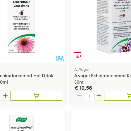
middel
Geneesmiddel
A. Vogel
Echinaforcemed Hot Drink
A.vogel Echinaforcemed K
00ml
30ml
€ 10,56
Aantal