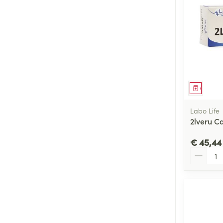
Genees
Labo Life
2lveru C
€ 45,44
Aantal