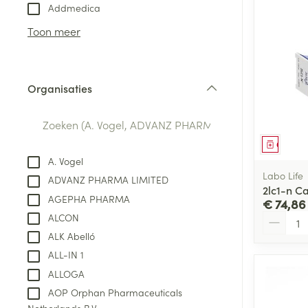
Aerosol toestel
kloven
Tabletten
Addmedica
Aerosol access
Blaren
Creme, gel en 
Toon meer
Zuurstof
Eelt
Eksteroog - lik
Ademhalingsste
Organisaties
Toon meer
filter
Spieren en gew
Genees
Specifiek voor
A. Vogel
Naalden en spu
Labo Life
ADVANZ PHARMA LIMITED
Lichaamsverzo
2lc1-n C
Infecties
AGEPHA PHARMA
Spuiten
€ 74,86
Deodorant
Aantal
ALCON
Oplossing voor 
Gezichtsverzor
ALK Abelló
Naalden
Luizen
ALL-IN 1
Naalden voor i
ALLOGA
pennaalden
AOP Orphan Pharmaceuticals
Diagnostica
Toon meer