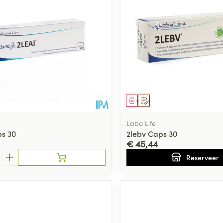
Toon meer
ging
Supplementen
Insectenwe
Mondmaskers
middelen
ssen
 -
id
middel
Geneesmiddel
Op voorschrift
d
Labo Life
ps 30
2lebv Caps 30
€ 45,44
Reserveer
Zelfbruiner
Scheren