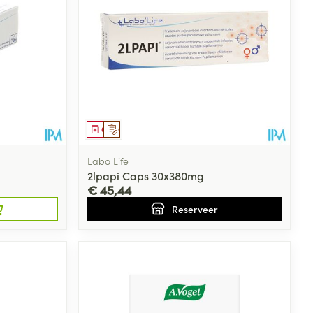
Geneesmiddel
Op voorschrift
Labo Life
2lpapi Caps 30x380mg
€ 45,44
Reserveer