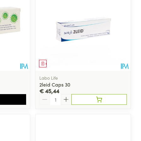
rende
Parfums en
geurproducten
Geneesmiddel
Labo Life
2leid Caps 30
€ 45,44
Aantal
CBD