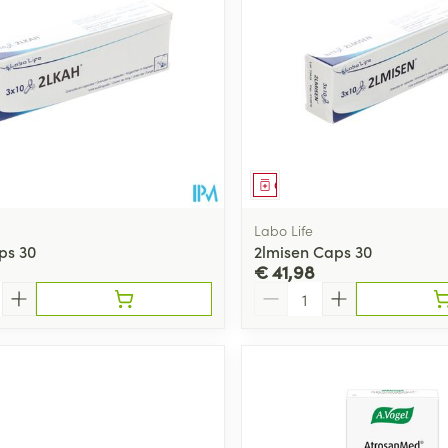
middel
Geneesmiddel
Labo Life
ps 30
2lmisen Caps 30
€ 41,98
Aantal