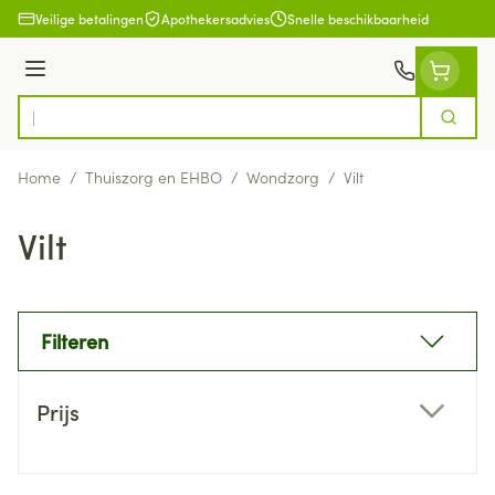
Ga naar de inhoud
Veilige betalingen
Apothekersadvies
Snelle beschikbaarheid
Menu
Zoek
Product, merk, categorie...
Home
/
Thuiszorg en EHBO
/
Wondzorg
/
Vilt
Vilt
Filteren
Doorgaan naar productlijst
Prijs
filter