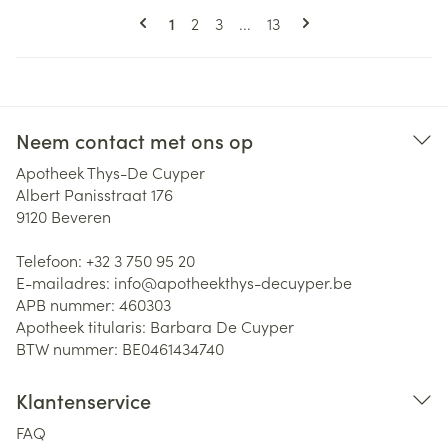
Pagina's
U lees momenteel pagina
Pagina
Pagina
Pagina
1
2
3
...
13
Neem contact met ons op
Apotheek Thys-De Cuyper
Albert Panisstraat 176
9120
Beveren
Telefoon:
+32 3 750 95 20
E-mailadres:
info@
apotheekthys-decuyper.be
APB nummer:
460303
Apotheek titularis:
Barbara De Cuyper
BTW nummer:
BE0461434740
Klantenservice
FAQ