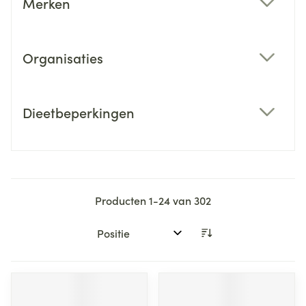
Merken
filter
Organisaties
filter
Dieetbeperkingen
filter
Producten
1
-
24
van
302
Sorteer op: