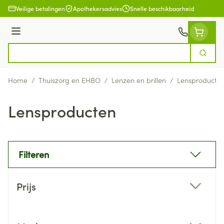
Ga naar de inhoud
Veilige betalingen
Apothekersadvies
Snelle beschikbaarheid
Menu
Zoek
Product, merk, categorie...
Home
/
Thuiszorg en EHBO
/
Lenzen en brillen
/
Lensproducte
Lensproducten
Filteren
Doorgaan naar productlijst
Prijs
filter