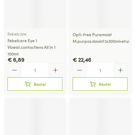
Febelcare
Opti-free Puremoist
Febelcare Eye 1
M.purpos.desinf.1x300ml+etui
Vloeist.contactlens All In 1
100ml
€ 6,89
€ 22,46
Aantal
Aantal
Bestel
Bestel