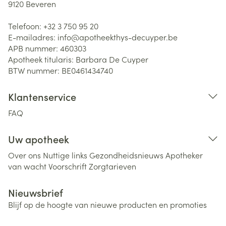
9120
Beveren
Telefoon:
+32 3 750 95 20
E-mailadres:
info@
apotheekthys-decuyper.be
APB nummer:
460303
Apotheek titularis:
Barbara De Cuyper
BTW nummer:
BE0461434740
Klantenservice
FAQ
Uw apotheek
Over ons
Nuttige links
Gezondheidsnieuws
Apotheker
van wacht
Voorschrift
Zorgtarieven
Nieuwsbrief
Blijf op de hoogte van nieuwe producten en promoties
E-mail adres