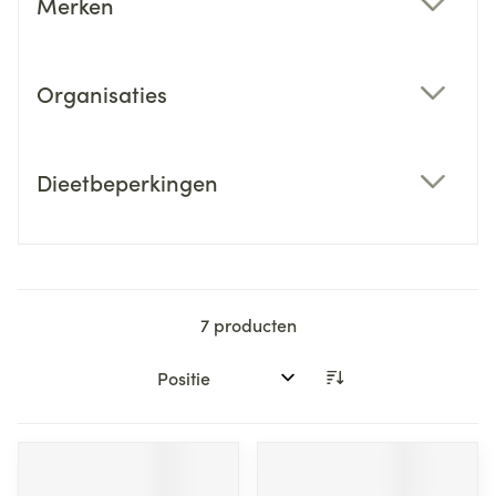
Merken
filter
Organisaties
filter
Dieetbeperkingen
filter
7
producten
Sorteer op: