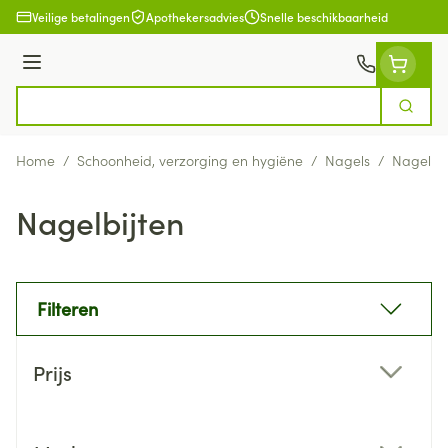
Ga naar de inhoud
Veilige betalingen
Apothekersadvies
Snelle beschikbaarheid
Menu
Zoek
Product, merk, categorie...
Home
/
Schoonheid, verzorging en hygiëne
/
Nagels
/
Nagelbij
Nagelbijten
Filteren
Doorgaan naar productlijst
Prijs
filter