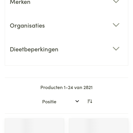
Merken
filter
Organisaties
filter
Dieetbeperkingen
filter
Producten
1
-
24
van
2821
Sorteer op: