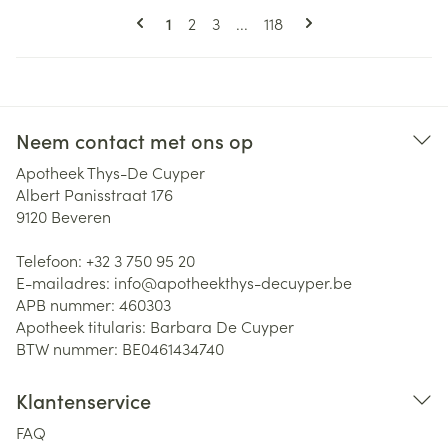
Pagina's
U lees momenteel pagina
Pagina
Pagina
Pagina
1
2
3
...
118
Neem contact met ons op
Apotheek Thys-De Cuyper
Albert Panisstraat 176
9120
Beveren
Telefoon:
+32 3 750 95 20
E-mailadres:
info@
apotheekthys-decuyper.be
APB nummer:
460303
Apotheek titularis:
Barbara De Cuyper
BTW nummer:
BE0461434740
Klantenservice
FAQ