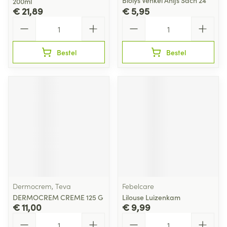
Biolys Venkel Anijs Sach 24
200ml
€ 21,89
€ 5,95
Aantal
Aantal
Bestel
Bestel
Dermocrem, Teva
Febelcare
DERMOCREM CREME 125 G
Lilouse Luizenkam
€ 11,00
€ 9,99
Aantal
Aantal