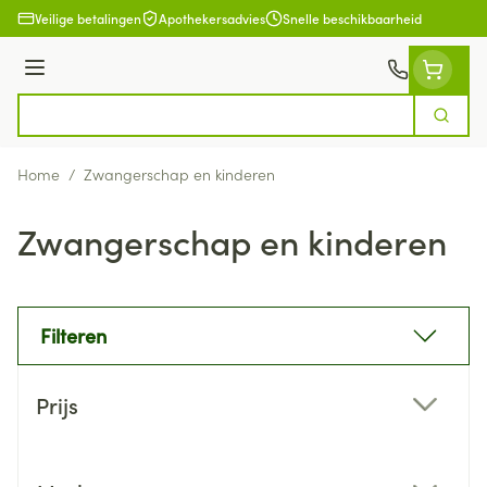
Ga naar de inhoud
Veilige betalingen
Apothekersadvies
Snelle beschikbaarheid
Menu
Zoek
Product, merk, categorie...
Home
/
Zwangerschap en kinderen
Zwangerschap en kinderen
Filteren
Doorgaan naar productlijst
Prijs
filter