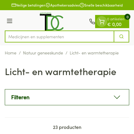
Dia 1 van 1
Ga naar de inhoud
Veilige betalingen
Apothekersadvies
Snelle beschikbaarheid
0
0 artikelen
Menu
€ 0,00
Medicijne
Zoek
Product, merk, categorie...
Home
/
Natuur geneeskunde
/
Licht- en warmtetherapie
Licht- en warmtetherapie
Filteren
23
producten