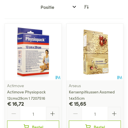
Sorteer op:
Actimove
Arseus
Actimove Physiopack
Kersenpitkussen Axamed
12cmx29cm 1 7207516
14x55cm
€ 16,72
€ 15,65
Aantal
Aantal
Bestel
Bestel