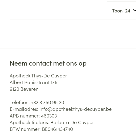
Haar
Gezichtsverzor
Toon
Pillendozen en
accessoires
Pigmentstoorni
Gevoelige huid
geïrriteerde hu
Gemengde hui
Doffe huid
Neem contact met ons op
Toon meer
Apotheek Thys-De Cuyper
Albert Panisstraat 176
9120
Beveren
Snurken
Telefoon:
+32 3 750 95 20
E-mailadres:
info@
apotheekthys-decuyper.be
APB nummer:
460303
Apotheek titularis:
Barbara De Cuyper
BTW nummer:
BE0461434740