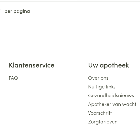
ging
Supplementen
Insectenwe
per pagina
Mondmaskers
middelen
ssen
 -
id
d
Klantenservice
Uw apotheek
FAQ
Over ons
Nuttige links
Gezondheidsnieuws
Zelfbruiner
Scheren
Apotheker van wacht
Voorschrift
Zorgtarieven