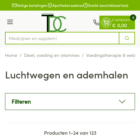
Dia 1 van 1
Ga naar de inhoud
Veilige betalingen
Apothekersadvies
Snelle beschikbaarheid
0
0 artikelen
Menu
€ 0,00
Me
Zoek
Product, merk, categorie...
Home
/
Dieet, voeding en vitamines
/
Voedingstherapie & welzijn
Luchtwegen en ademhalen
Filteren
Producten
1
-
24
van
123