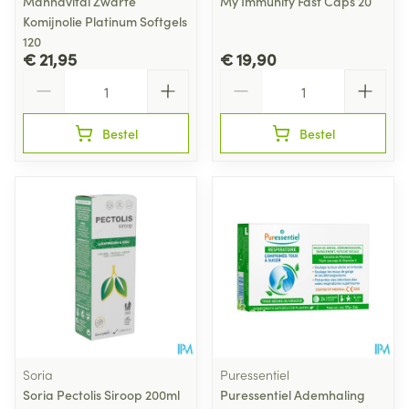
Mannavital Zwarte
My Immunity Fast Caps 20
Komijnolie Platinum Softgels
120
€ 21,95
€ 19,90
Aantal
Aantal
Bestel
Bestel
Soria
Puressentiel
Soria Pectolis Siroop 200ml
Puressentiel Ademhaling