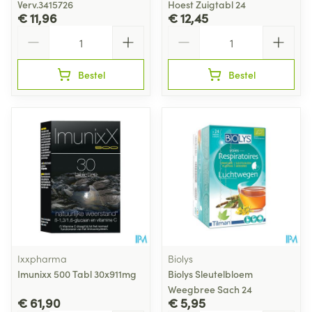
Verv.3415726
Hoest Zuigtabl 24
€ 11,96
€ 12,45
Aantal
Aantal
Bestel
Bestel
Ixxpharma
Biolys
Imunixx 500 Tabl 30x911mg
Biolys Sleutelbloem
Weegbree Sach 24
€ 61,90
€ 5,95