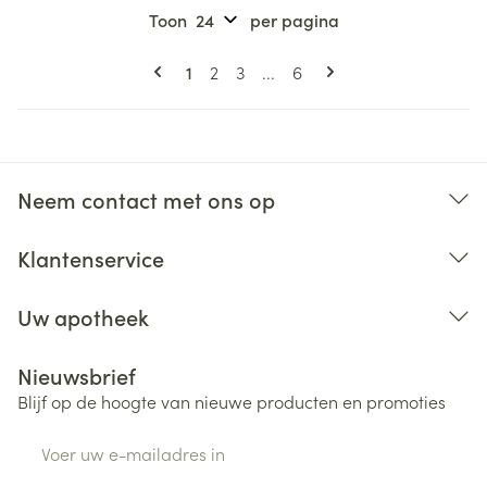
Toon
per pagina
Pagina's
U lees momenteel pagina
Pagina
Pagina
Pagina
1
2
3
...
6
Neem contact met ons op
Klantenservice
Uw apotheek
Nieuwsbrief
Blijf op de hoogte van nieuwe producten en promoties
E-mail adres