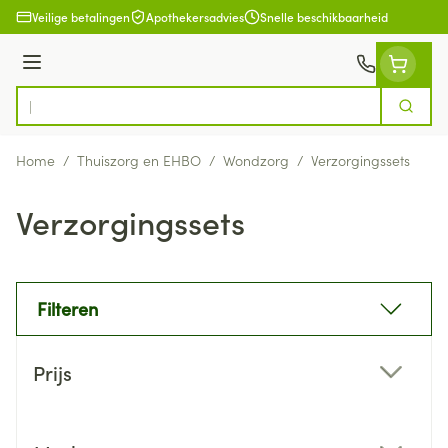
Ga naar de inhoud
Veilige betalingen
Apothekersadvies
Snelle beschikbaarheid
Menu
Zoek
Product, merk, categorie...
Home
/
Thuiszorg en EHBO
/
Wondzorg
/
Verzorgingssets
Verzorgingssets
Filteren
Doorgaan naar productlijst
Prijs
filter