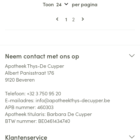
Toon
per pagina
Pagina's
U lees momenteel pagina
Pagina
1
2
Neem contact met ons op
Apotheek Thys-De Cuyper
Albert Panisstraat 176
9120
Beveren
Telefoon:
+32 3 750 95 20
E-mailadres:
info@
apotheekthys-decuyper.be
APB nummer:
460303
Apotheek titularis:
Barbara De Cuyper
BTW nummer:
BE0461434740
Klantenservice