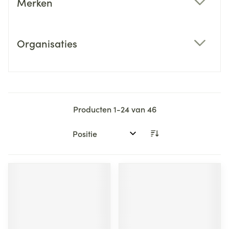
Merken
filter
Organisaties
filter
Producten
1
-
24
van
46
Sorteer op: