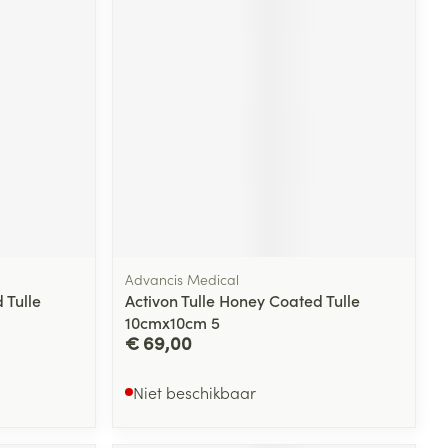
rende
Parfums en
geurproducten
Advancis Medical
 Tulle
Activon Tulle Honey Coated Tulle
CBD
10cmx10cm 5
€ 69,00
Niet beschikbaar