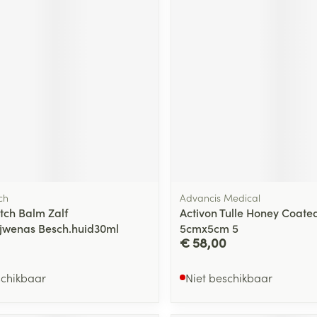
ging
Supplementen
Insectenwe
Mondmaskers
middelen
ssen
 -
id
d
ch
Advancis Medical
ch Balm Zalf
Activon Tulle Honey Coated
Zelfbruiner
Scheren
jwenas Besch.huid30ml
5cmx5cm 5
€ 58,00
schikbaar
Niet beschikbaar