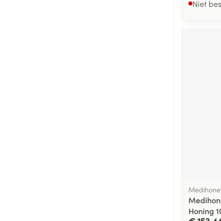
Niet be
Medihone
Medihon
Honing 1
€ 153,4