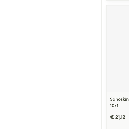
Sanoskin
10x1
€ 21,12