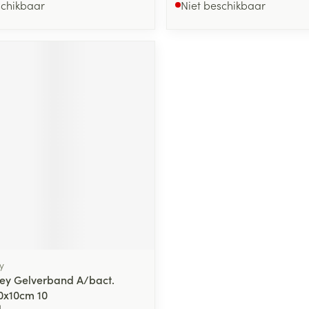
schikbaar
Niet beschikbaar
y
ey Gelverband A/bact.
0x10cm 10
4