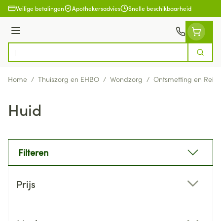
Ga naar de inhoud
Veilige betalingen
Apothekersadvies
Snelle beschikbaarheid
Menu
Zoek
Product, merk, categorie...
Home
/
Thuiszorg en EHBO
/
Wondzorg
/
Ontsmetting en Reini
Huid
Filteren
Doorgaan naar productlijst
Prijs
filter