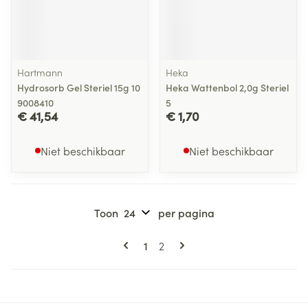
Hartmann
Heka
Hydrosorb Gel Steriel 15g 10
Heka Wattenbol 2,0g Steriel
9008410
5
€ 41,54
€ 1,70
Niet beschikbaar
Niet beschikbaar
Toon
per pagina
Pagina's
U lees momenteel pagina
Pagina
1
2