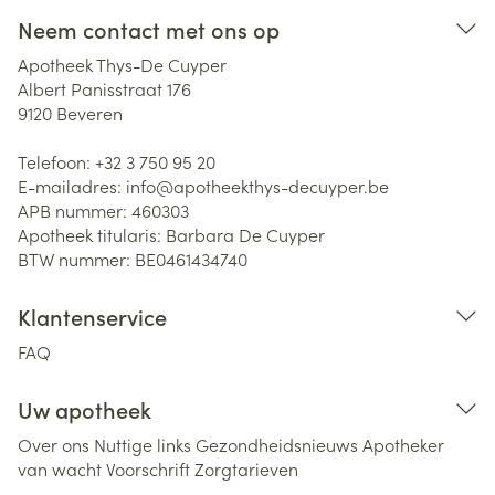
Neem contact met ons op
Apotheek Thys-De Cuyper
Albert Panisstraat 176
9120
Beveren
Telefoon:
+32 3 750 95 20
E-mailadres:
info@
apotheekthys-decuyper.be
APB nummer:
460303
Apotheek titularis:
Barbara De Cuyper
BTW nummer:
BE0461434740
Klantenservice
FAQ
Uw apotheek
Over ons
Nuttige links
Gezondheidsnieuws
Apotheker
van wacht
Voorschrift
Zorgtarieven