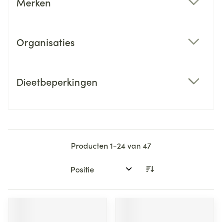
Merken
filter
Organisaties
filter
Dieetbeperkingen
filter
Producten
1
-
24
van
47
Sorteer op: