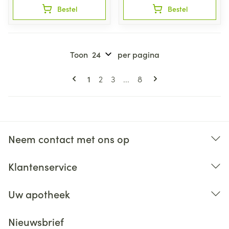
Bestel
Bestel
Toon
per pagina
Pagina's
U lees momenteel pagina
Pagina
Pagina
Pagina
1
2
3
...
8
Neem contact met ons op
Klantenservice
Uw apotheek
Nieuwsbrief