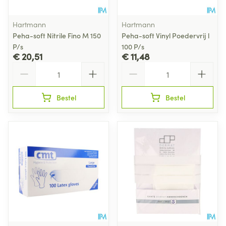
Hartmann
Hartmann
Peha-soft Nitrile Fino M 150
Peha-soft Vinyl Poedervrij l
P/s
100 P/s
€ 20,51
€ 11,48
Aantal
Aantal
Bestel
Bestel