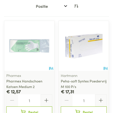
Sorteer op:
Pharmex
Hartmann
Pharmex Handschoen
Peha-soft Syntex Poedervrij
Katoen Medium 2
M 100 P/s
€ 12,57
€ 17,31
Aantal
Aantal
Bestel
Bestel