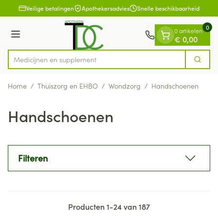
Dia 1 van 1
Ga naar de inhoud
Veilige betalingen
Apothekersadvies
Snelle beschikbaarheid
0
0 artikelen
Menu
€ 0,00
Medi
Zoek
Product, merk, categorie...
Home
/
Thuiszorg en EHBO
/
Wondzorg
/
Handschoenen
Handschoenen
Filteren
Producten
1
-
24
van
187