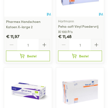
Hartmann
Pharmex Handschoen
Peha-soft Vinyl Poedervrij
Katoen X-large 2
Xl 100 P/s
€ 11,97
€ 11,48
Aantal
Aantal
Bestel
Bestel