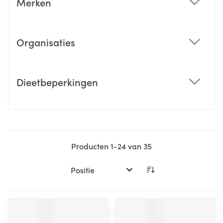
Merken
filter
Organisaties
filter
Dieetbeperkingen
filter
Producten
1
-
24
van
35
Sorteer op: