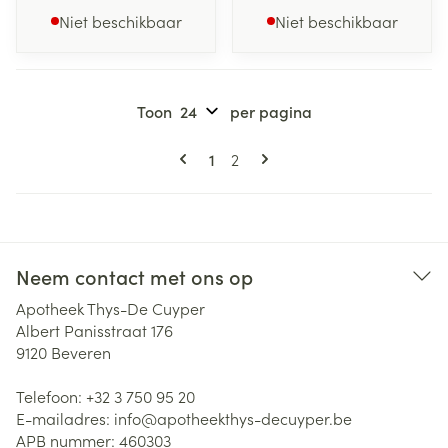
Niet beschikbaar
Niet beschikbaar
Toon
per pagina
Pagina's
U lees momenteel pagina
Pagina
1
2
Neem contact met ons op
Apotheek Thys-De Cuyper
Albert Panisstraat 176
9120
Beveren
Telefoon:
+32 3 750 95 20
E-mailadres:
info@
apotheekthys-decuyper.be
APB nummer:
460303