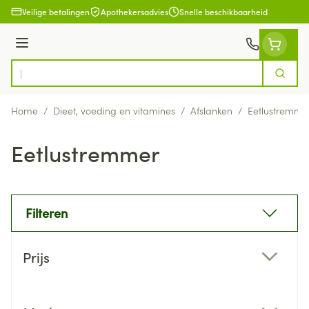
Ga naar de inhoud
Veilige betalingen
Apothekersadvies
Snelle beschikbaarheid
Menu
Zoek
Product, merk, categorie...
Home
/
Dieet, voeding en vitamines
/
Afslanken
/
Eetlustremme
Eetlustremmer
Filteren
Doorgaan naar productlijst
Prijs
filter