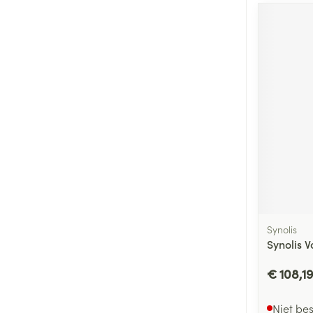
Synolis
Synolis 
€ 108,1
Niet be