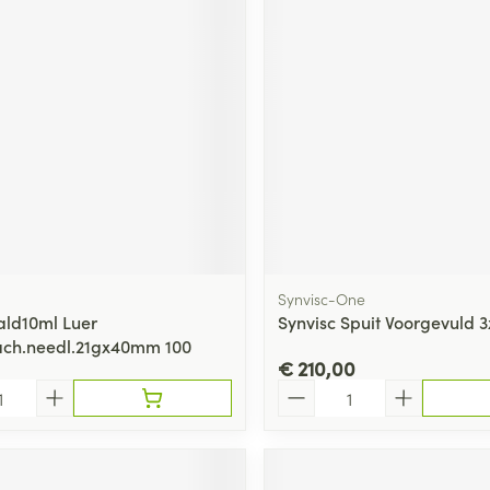
ging
Supplementen
Insectenwe
Mondmaskers
middelen
ssen
 -
id
d
Synvisc-One
ld10ml Luer
Synvisc Spuit Voorgevuld 
ach.needl.21gx40mm 100
Zelfbruiner
Scheren
€ 210,00
Aantal