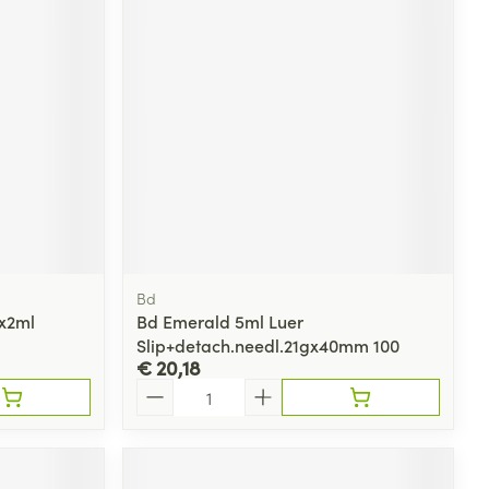
rende
Parfums en
geurproducten
Bd
3x2ml
Bd Emerald 5ml Luer
Slip+detach.needl.21gx40mm 100
CBD
€ 20,18
Aantal