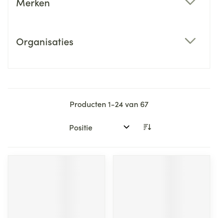
Merken
filter
Organisaties
filter
Producten
1
-
24
van
67
Sorteer op: