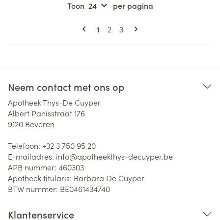
Toon
per pagina
Pagina's
U lees momenteel pagina
Pagina
Pagina
1
2
3
Neem contact met ons op
Apotheek Thys-De Cuyper
Albert Panisstraat 176
9120
Beveren
Telefoon:
+32 3 750 95 20
E-mailadres:
info@
apotheekthys-decuyper.be
APB nummer:
460303
Apotheek titularis:
Barbara De Cuyper
BTW nummer:
BE0461434740
Klantenservice