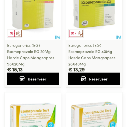
Geneesmiddel
Op voorschrift
Geneesmiddel
Op voorschrift
Eurogenerics (EG)
Eurogenerics (EG)
Esomeprazole EG 20Mg
Esomeprazole EG 40Mg
Harde Caps Maagsapres
Harde Caps Maagsapres
98X20Mg
28X40Mg
€ 18,13
€ 13,29
Reserveer
Reserveer