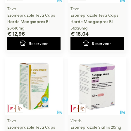
Teva
Teva
Esomeprazole Teva Caps
Esomeprazole Teva Caps
Harde Maagsapres Bl
Harde Maagsapres Bl
28x40mg
56x20mg
€ 12,96
€ 16,04
Reserveer
Reserveer
Geneesmiddel
Op voorschrift
Geneesmiddel
Op voorschrift
Teva
Viatris
Esomeprazole Teva Caps
Esomeprazole Viatris 20mg