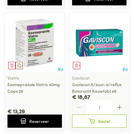
Geneesmiddel
Op voorschrift
Geneesmiddel
Viatris
Gaviscon
Esomeprazole Viatris 40mg
Gaviscon A/zuur-a/reflux
Caps 28
Bosvrucht Kauwtabl 48
€ 18,87
Aantal
€ 13,29
Reserveer
Bestel