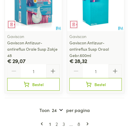
Geneesmiddel
Geneesmiddel
Gaviscon
Gaviscon
Gaviscon Antizuur-
Gaviscon Antizuur-
antireflux Orale Susp Zakje
antireflux Susp Oraal
48
Gebr.600ml
€ 29,07
€ 28,32
Aantal
Aantal
Bestel
Bestel
Toon
per pagina
Pagina's
U lees momenteel pagina
Pagina
Pagina
Pagina
1
2
3
...
8