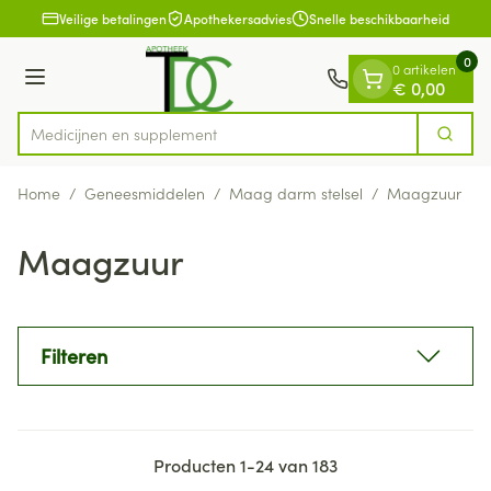
Dia 1 van 1
Ga naar de inhoud
Veilige betalingen
Apothekersadvies
Snelle beschikbaarheid
0
0 artikelen
Menu
€ 0,00
Med
Zoek
Product, merk, categorie...
Home
/
Geneesmiddelen
/
Maag darm stelsel
/
Maagzuur
Maagzuur
Filteren
Producten
1
-
24
van
183