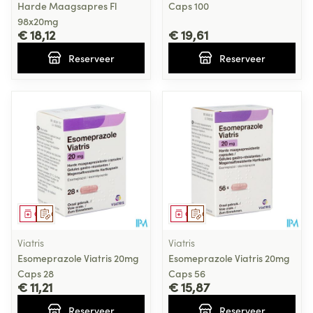
Harde Maagsapres Fl
Caps 100
98x20mg
€ 18,12
€ 19,61
Reserveer
Reserveer
Geneesmiddel
Op voorschrift
Geneesmiddel
Op voorschrift
Viatris
Viatris
Esomeprazole Viatris 20mg
Esomeprazole Viatris 20mg
Caps 28
Caps 56
€ 11,21
€ 15,87
Reserveer
Reserveer