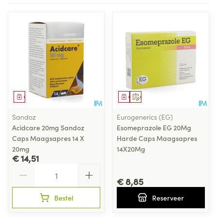
Geneesmiddel
Geneesmiddel
Op voorschrift
Sandoz
Eurogenerics (EG)
Acidcare 20mg Sandoz
Esomeprazole EG 20Mg
Caps Maagsapres 14 X
Harde Caps Maagsapres
20mg
14X20Mg
€ 14,51
Aantal
€ 8,85
Bestel
Reserveer