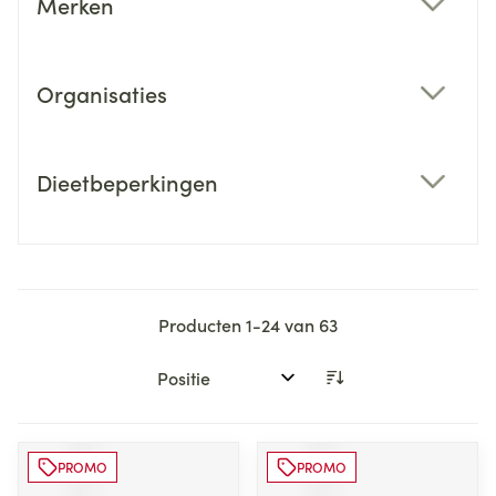
Merken
filter
Organisaties
filter
Dieetbeperkingen
filter
Producten
1
-
24
van
63
Sorteer op:
PROMO
PROMO