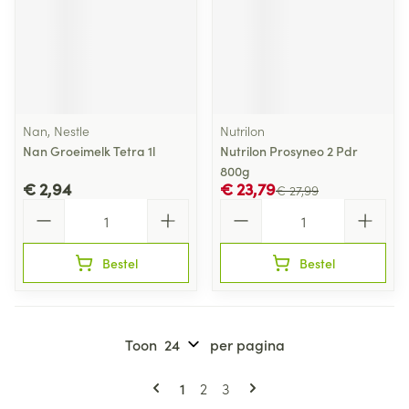
Nan, Nestle
Nutrilon
Nan Groeimelk Tetra 1l
Nutrilon Prosyneo 2 Pdr
800g
€ 2,94
€ 23,79
€ 27,99
Aantal
Aantal
Bestel
Bestel
Toon
per pagina
Pagina's
U lees momenteel pagina
Pagina
Pagina
1
2
3