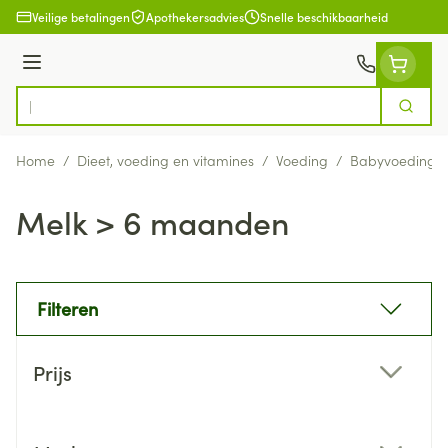
Ga naar de inhoud
Veilige betalingen
Apothekersadvies
Snelle beschikbaarheid
Menu
Zoek
Product, merk, categorie...
Home
/
Dieet, voeding en vitamines
/
Voeding
/
Babyvoeding
Melk > 6 maanden
Filteren
Doorgaan naar productlijst
Prijs
filter