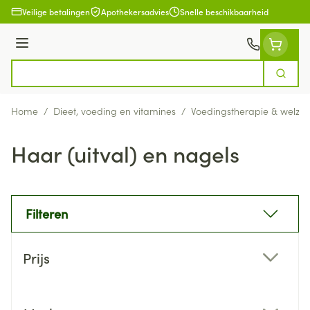
Ga naar de inhoud
Veilige betalingen
Apothekersadvies
Snelle beschikbaarheid
Menu
Zoek
Product, merk, categorie...
Home
/
Dieet, voeding en vitamines
/
Voedingstherapie & welzijn
Haar (uitval) en nagels
Filteren
Doorgaan naar productlijst
Prijs
filter