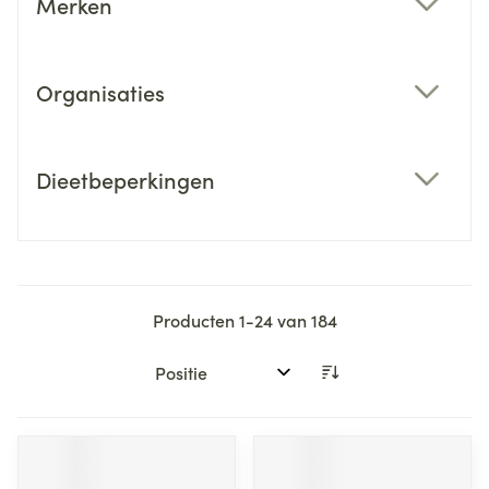
Merken
filter
Organisaties
filter
Dieetbeperkingen
filter
Producten
1
-
24
van
184
Sorteer op: