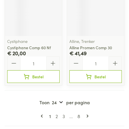
Cystiphane
Alline, Trenker
Cystiphane Comp 60 Nf
Alline Promen Comp 30
€ 20,00
€ 41,49
Aantal
Aantal
Bestel
Bestel
Toon
per pagina
Pagina's
U lees momenteel pagina
Pagina
Pagina
Pagina
1
2
3
...
8