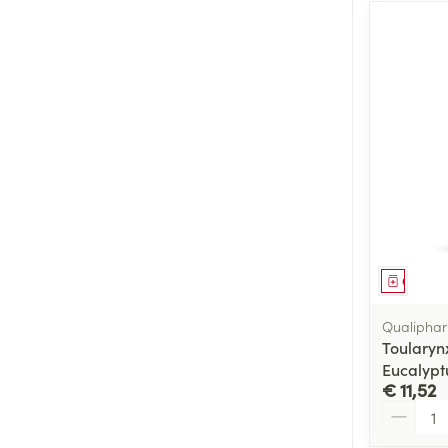
Genees
Qualiphar
Toularyn
Eucalypt
€ 11,52
Aantal