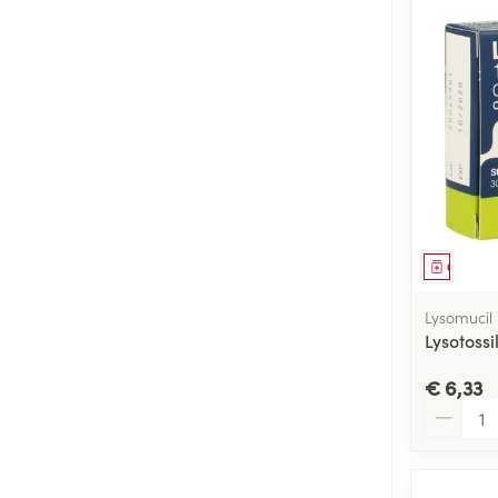
Genees
Lysomucil
Lysotoss
€ 6,33
Aantal