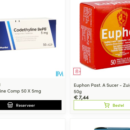
Toon meer
ging
Supplementen
Insectenwe
Mondmaskers
middelen
ssen
 -
id
d
middel
voorschrift
Geneesmiddel
l
Euphon Past. A Sucer - Zui
line Comp 50 X 5mg
50g
€ 7,44
Reserveer
Bestel
Zelfbruiner
Scheren