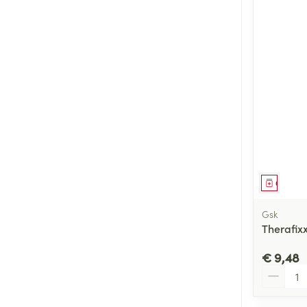
Genees
Gsk
Therafix
€ 9,48
Aantal