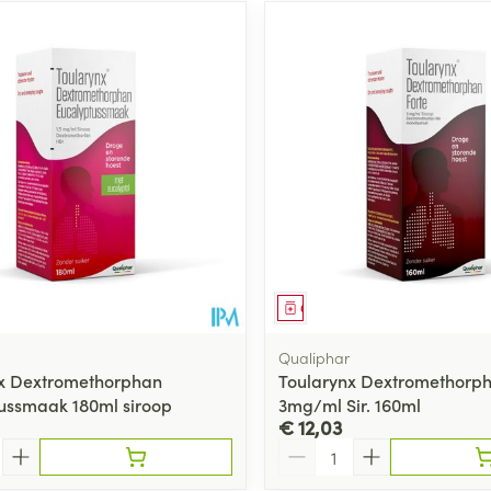
middel
Geneesmiddel
Qualiphar
x Dextromethorphan
Toularynx Dextromethorph
ussmaak 180ml siroop
3mg/ml Sir. 160ml
€ 12,03
Aantal