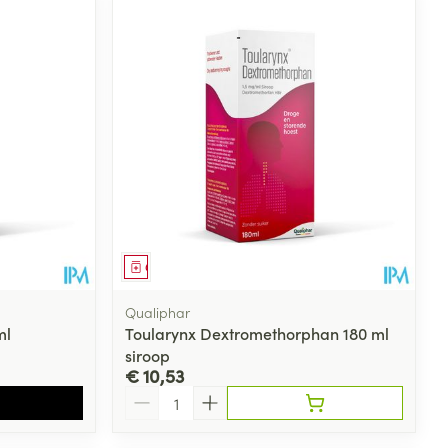
Geneesmiddel
Qualiphar
ml
Toularynx Dextromethorphan 180 ml
siroop
€ 10,53
Aantal