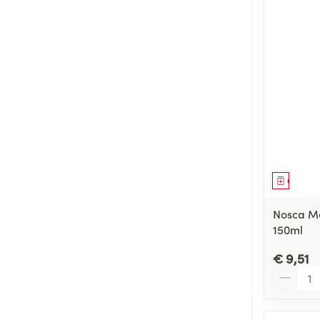
Genees
Nosca Me
150ml
€ 9,51
Aantal