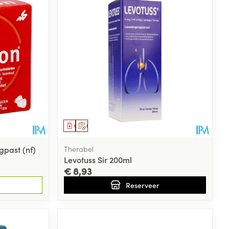
rende
Parfums en
geurproducten
Geneesmiddel
Op voorschrift
gpast (nf)
Therabel
Levotuss Sir 200ml
€ 8,93
Reserveer
CBD