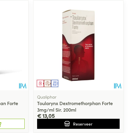
Geneesmiddel
Op voorschrift
Schriftelijke aanvraag
Qualiphar
an Forte
Toularynx Dextromethorphan Forte
3mg/ml Sir. 200ml
€ 13,05
Reserveer