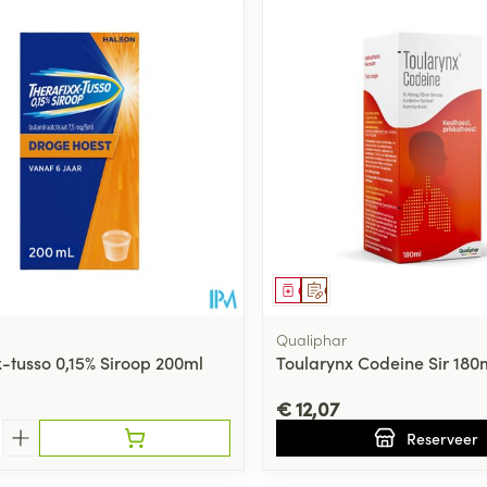
middel
Geneesmiddel
Op voorschrift
Qualiphar
x-tusso 0,15% Siroop 200ml
Toularynx Codeine Sir 180
€ 12,07
Reserveer