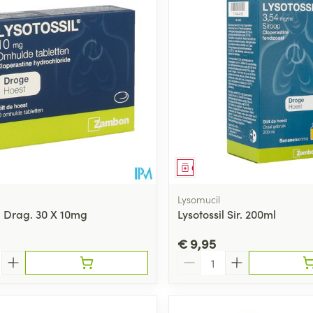
middel
Geneesmiddel
Lysomucil
il Drag. 30 X 10mg
Lysotossil Sir. 200ml
€ 9,95
Aantal