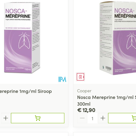
middel
Geneesmiddel
reprine 1mg/ml Siroop
Cooper
Nosca Mereprine 1mg/ml 
300ml
€ 12,90
Aantal