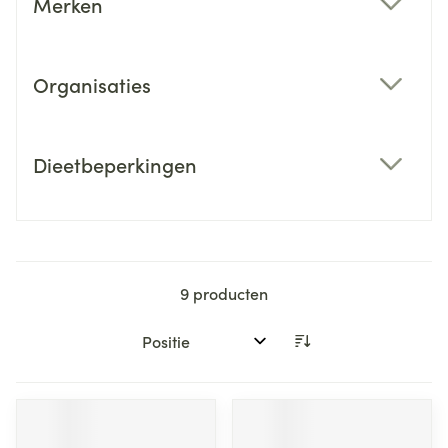
Merken
filter
Organisaties
filter
Dieetbeperkingen
filter
9
producten
Sorteer op: