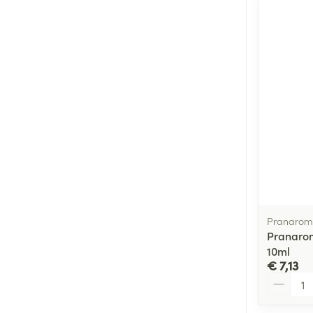
Pranarom
Pranarom
10ml
€ 7,13
Aantal