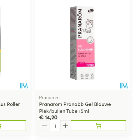
rende
Parfums en
geurproducten
Pranarom
s Roller
Pranarom Pranabb Gel Blauwe
Plek/builen Tube 15ml
CBD
€ 14,20
Aantal