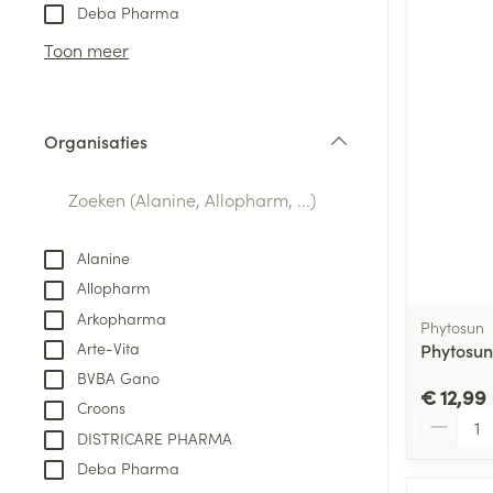
Aerosol toestel
kloven
Tabletten
Deba Pharma
Aerosol access
Blaren
Creme, gel en 
Toon meer
Zuurstof
Eelt
Eksteroog - lik
Ademhalingsste
Organisaties
Toon meer
filter
Spieren en gew
Specifiek voor
Alanine
Naalden en spu
Allopharm
Lichaamsverzo
Infecties
Arkopharma
Spuiten
Phytosun
Deodorant
Arte-Vita
Phytosun
Oplossing voor 
Gezichtsverzor
BVBA Gano
Naalden
€ 12,99
Luizen
Croons
Aantal
Naalden voor i
DISTRICARE PHARMA
pennaalden
Deba Pharma
Diagnostica
Toon meer