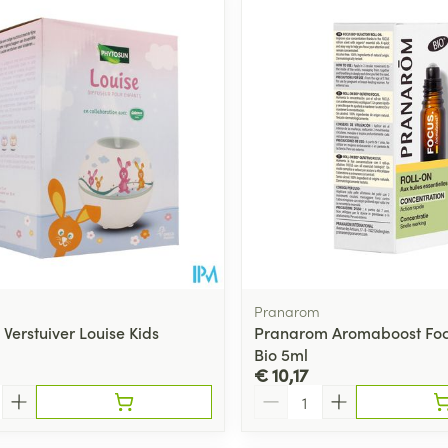
Toon meer
ging
Supplementen
Insectenwe
Mondmaskers
middelen
ssen
 -
id
d
Pranarom
Verstuiver Louise Kids
Pranarom Aromaboost Focu
Bio 5ml
Zelfbruiner
Scheren
€ 10,17
Aantal