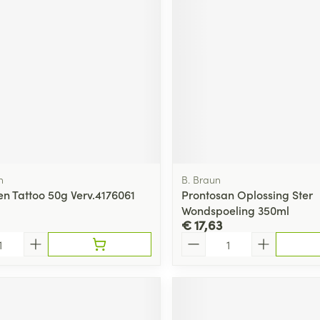
ging
Supplementen
Insectenwe
Mondmaskers
middelen
ssen
 -
id
d
n
B. Braun
n Tattoo 50g Verv.4176061
Prontosan Oplossing Ster
Wondspoeling 350ml
€ 17,63
Zelfbruiner
Scheren
Aantal