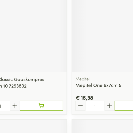
 Classic Gaaskompres
Mepitel
Mepitel One 6x7cm 5
m 10 7253802
€ 16,38
Aantal