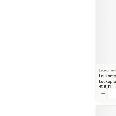
Leukomed,
Leukomed
Leukopla
€ 6,11
Aantal