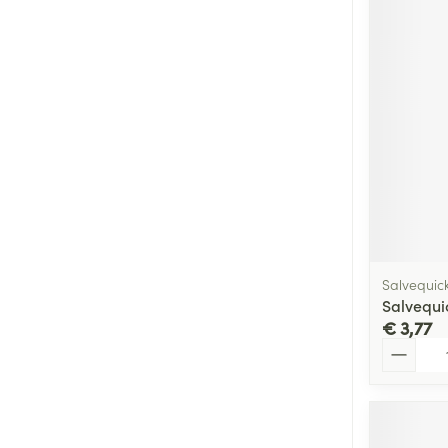
Salvequic
Salvequi
€ 3,77
Aantal