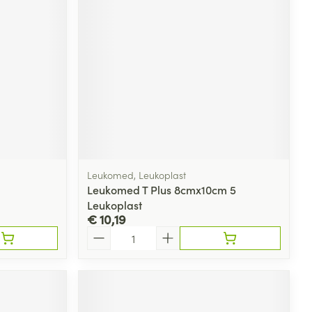
rende
Parfums en
geurproducten
Leukomed, Leukoplast
Leukomed T Plus 8cmx10cm 5
Leukoplast
€ 10,19
CBD
Aantal