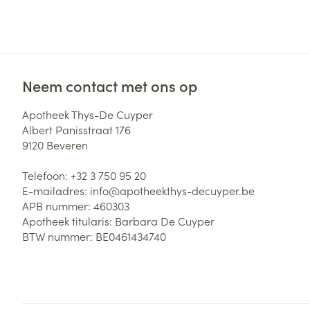
Zuurstof
Eelt
Eksteroog - lik
Ademhalingsste
Toon meer
Neem contact met ons op
Spieren en gew
Apotheek Thys-De Cuyper
Specifiek voor
Albert Panisstraat 176
Naalden en spu
9120
Beveren
Lichaamsverzo
Infecties
Spuiten
Deodorant
Telefoon:
+32 3 750 95 20
Oplossing voor 
E-mailadres:
info@
apotheekthys-decuyper.be
Gezichtsverzor
APB nummer:
460303
Naalden
Luizen
Apotheek titularis:
Barbara De Cuyper
BTW nummer:
BE0461434740
Naalden voor i
pennaalden
Diagnostica
Toon meer