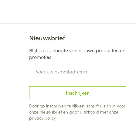
Bed
ng zon
Doorliggen - decubitis
Toon meer
ie
Urinewegen
Nieuwsbrief
id, spanning
Stoppen met roken
Blijf op de hoogte van nieuwe producten en
 en intieme
Gezichtsreiniging -
promoties
ontschminken
n Orthopedie
Instrumenten
sche
E-mail adres
n anticonceptie
Reinigingsmelk, - crème, -
Anti tumor middelen
olie en gel
jn
Tonic - lotion
Inschrijven
zorging
Anesthesie
Micellair water
Door op inschrijven te klikken, schrijft u zich in voor
Specifiek voor de ogen
onze nieuwsbrief en gaat u akkoord met onze
t
ie
Diverse geneesmiddelen
privacy policy
.
Toon meer