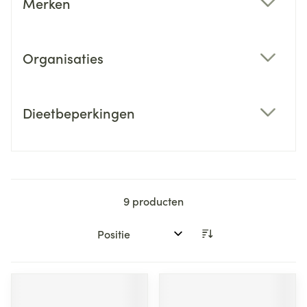
Merken
filter
Organisaties
filter
Dieetbeperkingen
filter
9
producten
Sorteer op: