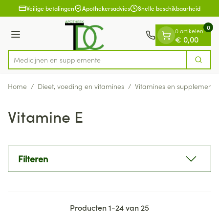
Dia 1 van 1
Ga naar de inhoud
Veilige betalingen
Apothekersadvies
Snelle beschikbaarheid
0
0 artikelen
Menu
€ 0,00
Medicij
Zoek
Product, merk, categorie...
Home
/
Dieet, voeding en vitamines
/
Vitamines en supplemente
Vitamine E
Filteren
Producten
1
-
24
van
25