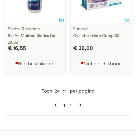
Biotics-Research
Surveal
Bio Ae Mulsion Biotics Liq
Cyclofert Man Comp 30
29,6ml
€ 16,55
€ 36,00
Niet beschikbaar
Niet beschikbaar
Toon
per pagina
Pagina's
U lees momenteel pagina
Pagina
1
2