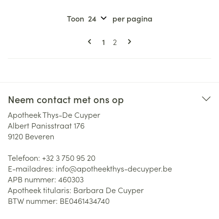
Toon
per pagina
Pagina's
U lees momenteel pagina
Pagina
1
2
Neem contact met ons op
Apotheek Thys-De Cuyper
Albert Panisstraat 176
9120
Beveren
Telefoon:
+32 3 750 95 20
E-mailadres:
info@
apotheekthys-decuyper.be
APB nummer:
460303
Apotheek titularis:
Barbara De Cuyper
BTW nummer:
BE0461434740