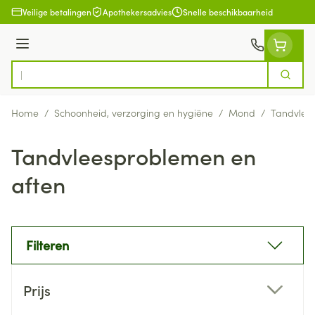
Ga naar de inhoud
Veilige betalingen
Apothekersadvies
Snelle beschikbaarheid
Menu
Zoek
Product, merk, categorie...
Home
/
Schoonheid, verzorging en hygiëne
/
Mond
/
Tandvlee
Tandvleesproblemen en
aften
Filteren
Doorgaan naar productlijst
Prijs
filter