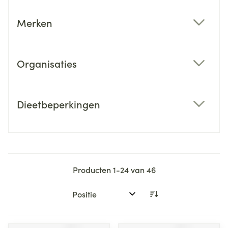
Merken
filter
Organisaties
filter
Dieetbeperkingen
filter
Producten
1
-
24
van
46
Sorteer op: