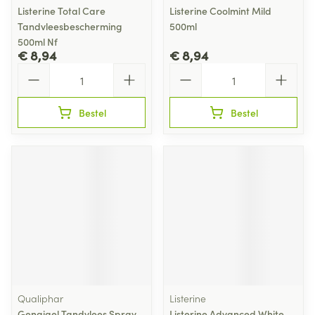
Listerine Total Care
Listerine Coolmint Mild
Tandvleesbescherming
500ml
500ml Nf
€ 8,94
€ 8,94
Aantal
Aantal
Bestel
Bestel
Qualiphar
Listerine
Gengigel Tandvlees Spray
Listerine Advanced White