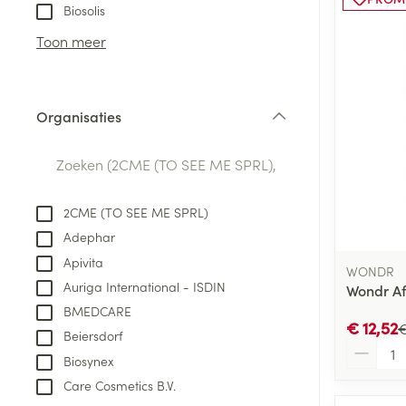
Aerosol toestel
kloven
Tabletten
Biosolis
Aerosol access
Blaren
Creme, gel en 
Toon meer
Zuurstof
Eelt
Eksteroog - lik
Ademhalingsste
Organisaties
Toon meer
filter
Spieren en gew
Specifiek voor
2CME (TO SEE ME SPRL)
Naalden en spu
Adephar
Lichaamsverzo
Infecties
Apivita
Spuiten
WONDR
Deodorant
Auriga International - ISDIN
Wondr Af
Oplossing voor 
Gezichtsverzor
BMEDCARE
Naalden
€ 12,52
Luizen
€
Beiersdorf
Aantal
Naalden voor i
Biosynex
pennaalden
Care Cosmetics B.V.
Diagnostica
Toon meer