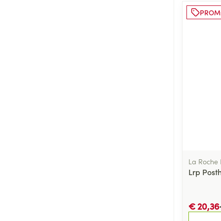
PROM
La Roche
Lrp Posth
€ 20,36