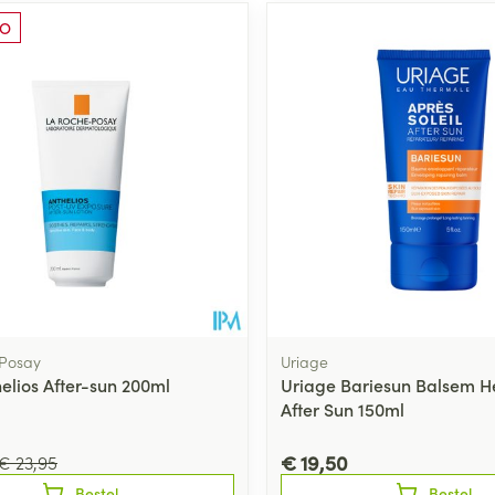
O
 Posay
Uriage
elios After-sun 200ml
Uriage Bariesun Balsem He
After Sun 150ml
€ 19,50
€ 23,95
Bestel
Bestel