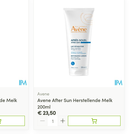
rende
Parfums en
geurproducten
Avene
nde Melk
Avene After Sun Herstellende Melk
200ml
CBD
€ 23,50
Aantal