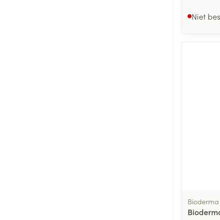
Niet be
Bioderma
Bioderma