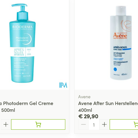
Toon meer
ging
Supplementen
Insectenwe
Mondmaskers
middelen
ssen
 -
id
d
Avene
a Photoderm Gel Creme
Avene After Sun Herstelle
n 500ml
400ml
Zelfbruiner
Scheren
€ 29,90
Aantal