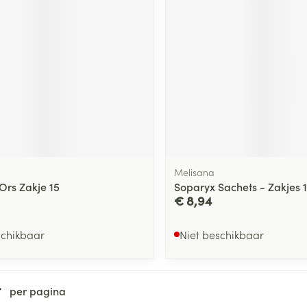
ging
Supplementen
Insectenwe
Mondmaskers
middelen
ssen
 -
id
d
Melisana
Ors Zakje 15
Soparyx Sachets - Zakjes 
€ 8,94
Zelfbruiner
Scheren
schikbaar
Niet beschikbaar
per pagina