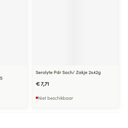
rende
Parfums en
geurproducten
Serolyte Pdr Sach/ Zakje 2x42g
15
€ 7,71
CBD
Niet beschikbaar