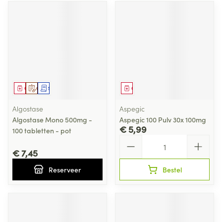
Geneesmiddel
Op voorschrift
Schriftelijke aanvraag
Geneesmiddel
Algostase
Aspegic
Algostase Mono 500mg -
Aspegic 100 Pulv 30x 100mg
€ 5,99
100 tabletten - pot
Aantal
€ 7,45
Reserveer
Bestel