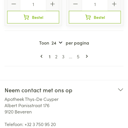
Bestel
Bestel
Toon
per pagina
Pagina's
U lees momenteel pagina
Pagina
Pagina
Pagina
1
2
3
...
5
Neem contact met ons op
Apotheek Thys-De Cuyper
Albert Panisstraat 176
9120
Beveren
Telefoon:
+32 3 750 95 20