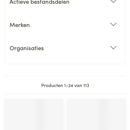
Actieve bestandsdelen
filter
Merken
filter
Organisaties
filter
Producten
1
-
24
van
113