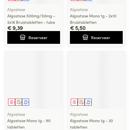
Algostase
Algostase
Algostase 500mg/50mg -
Algostase Mono 1g - 2x10
2x16 Bruistabletten - tube
Bruistabletten
€ 9,39
€ 5,50
Reserveer
Reserveer
Geneesmiddel
Op voorschrift
Schriftelijke aanvraag
Geneesmiddel
Op voorschrift
Schriftelijke aanvraag
Algostase
Algostase
Algostase Mono 1g - 90
Algostase Mono 1g - 30
tabletten
tabletten