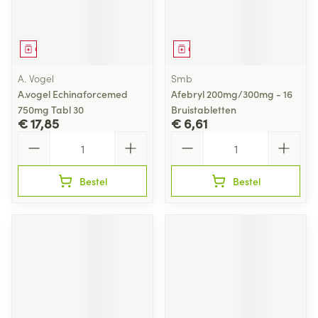
Geneesmiddel
Geneesmiddel
A. Vogel
Smb
A.vogel Echinaforcemed
Afebryl 200mg/300mg - 16
750mg Tabl 30
Bruistabletten
€ 17,85
€ 6,61
Aantal
Aantal
Bestel
Bestel