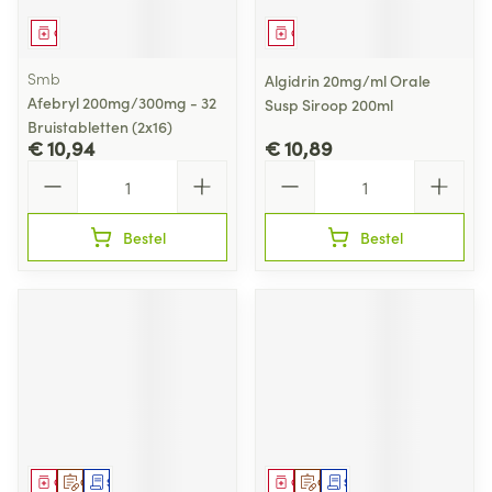
Geneesmiddel
Geneesmiddel
Smb
Algidrin 20mg/ml Orale
Afebryl 200mg/300mg - 32
Susp Siroop 200ml
Bruistabletten (2x16)
€ 10,94
€ 10,89
Aantal
Aantal
Bestel
Bestel
Geneesmiddel
Op voorschrift
Schriftelijke aanvraag
Geneesmiddel
Op voorschrift
Schriftelijke aanvraag