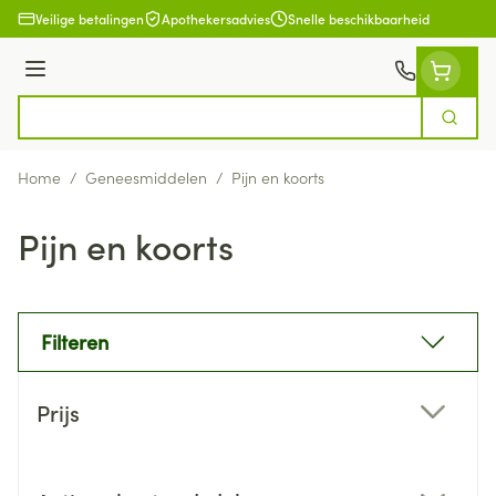
Ga naar de inhoud
Veilige betalingen
Apothekersadvies
Snelle beschikbaarheid
Menu
Zoek
Product, merk, categorie...
Home
/
Geneesmiddelen
/
Pijn en koorts
Pijn en koorts
Filteren
Doorgaan naar productlijst
Prijs
filter