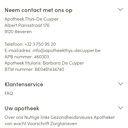
Neem contact met ons op
Apotheek Thys-De Cuyper
Albert Panisstraat 176
9120
Beveren
Telefoon:
+32 3 750 95 20
E-mailadres:
info@
apotheekthys-decuyper.be
APB nummer:
460303
Apotheek titularis:
Barbara De Cuyper
BTW nummer:
BE0461434740
Klantenservice
FAQ
Uw apotheek
Over ons
Nuttige links
Gezondheidsnieuws
Apotheker
van wacht
Voorschrift
Zorgtarieven