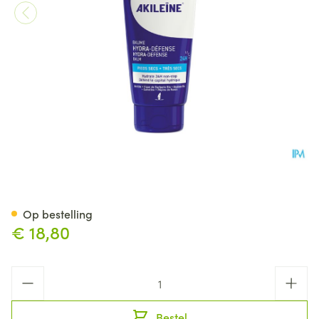
Akileine Baume Hydra-defens
Op bestelling
€ 18,80
Aantal
Bestel