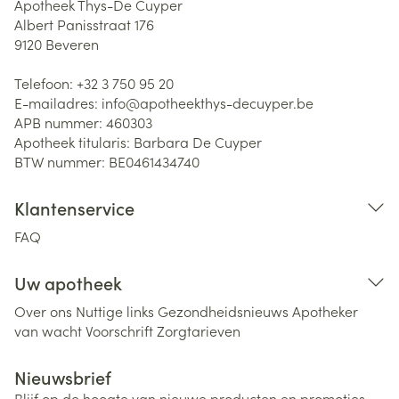
Apotheek Thys-De Cuyper
Albert Panisstraat 176
9120
Beveren
Telefoon:
+32 3 750 95 20
E-mailadres:
info@
apotheekthys-decuyper.be
APB nummer:
460303
Apotheek titularis:
Barbara De Cuyper
BTW nummer:
BE0461434740
Klantenservice
FAQ
Uw apotheek
Over ons
Nuttige links
Gezondheidsnieuws
Apotheker
van wacht
Voorschrift
Zorgtarieven
Nieuwsbrief
Blijf op de hoogte van nieuwe producten en promoties