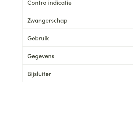
Contra indicatie
ging
Supplementen
Insectenwe
Mondmaskers
middelen
Zwangerschap
ssen
 -
Gebruik
id
d
Gegevens
Bijsluiter
Zelfbruiner
Scheren