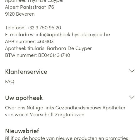
Albert Panisstraat 176
9120
Beveren
Telefoon:
+32 3 750 95 20
E-mailadres:
info@
apotheekthys-decuyper.be
APB nummer:
460303
Apotheek titularis:
Barbara De Cuyper
BTW nummer:
BE0461434740
Klantenservice
FAQ
Uw apotheek
Over ons
Nuttige links
Gezondheidsnieuws
Apotheker
van wacht
Voorschrift
Zorgtarieven
Nieuwsbrief
Blijf op de hoogte van nieuwe producten en promoties