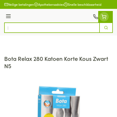
Ga naar de inhoud
Veilige betalingen
Apothekersadvies
Snelle beschikbaarheid
Menu
Zoek
Product, merk, categorie...
Bota Relax 280 Katoen Korte Kous Zwart
N5