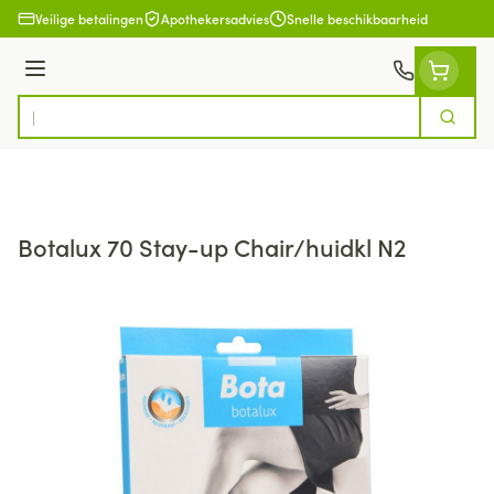
Ga naar de inhoud
Veilige betalingen
Apothekersadvies
Snelle beschikbaarheid
Menu
Zoek
Product, merk, categorie...
Botalux 70 Stay-up Chair/huidkl N2