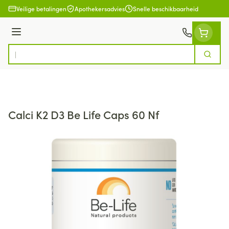
Ga naar de inhoud
Veilige betalingen
Apothekersadvies
Snelle beschikbaarheid
Menu
Zoek
Product, merk, categorie...
Calci K2 D3 Be Life Caps 60 Nf