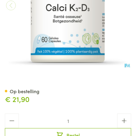
Calci K2 D3 Be Life Caps 60 N
Op bestelling
€ 21,90
Aantal
Bestel