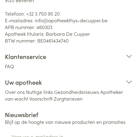
9120
Beveren
Telefoon:
+32 3 750 95 20
E-mailadres:
info@
apotheekthys-decuyper.be
APB nummer:
460303
Apotheek titularis:
Barbara De Cuyper
BTW nummer:
BE0461434740
Klantenservice
FAQ
Uw apotheek
Over ons
Nuttige links
Gezondheidsnieuws
Apotheker
van wacht
Voorschrift
Zorgtarieven
Nieuwsbrief
Blijf op de hoogte van nieuwe producten en promoties
E-mail adres