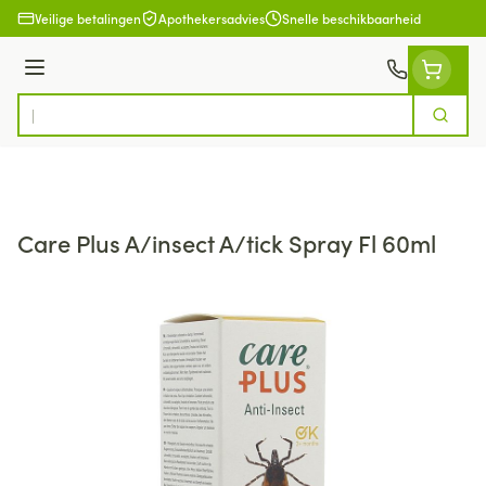
Ga naar de inhoud
Veilige betalingen
Apothekersadvies
Snelle beschikbaarheid
Menu
Zoek
Product, merk, categorie...
Care Plus A/insect A/tick Spray Fl 60ml