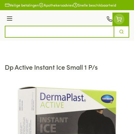
Ga naar de inhoud
Veilige betalingen
Apothekersadvies
Snelle beschikbaarheid
Menu
Zoek
Product, merk, categorie...
Dp Active Instant Ice Small 1 P/s