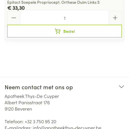
Epitact Soepele Propriocept. Orthese Duim Links S
€ 33,30
Aantal
Bestel
Neem contact met ons op
Apotheek Thys-De Cuyper
Albert Panisstraat 176
9120
Beveren
Telefoon:
+32 3 750 95 20
E-mailadres:
info@
apotheekthys-decuyper.be