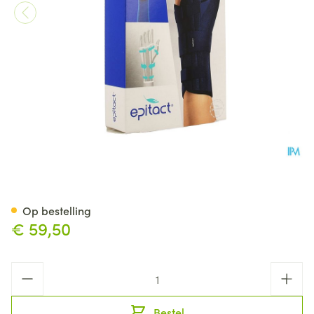
Epitact Spalk Pols Duim Rech
Op bestelling
€ 59,50
Aantal
Bestel