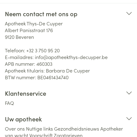
Neem contact met ons op
Apotheek Thys-De Cuyper
Albert Panisstraat 176
9120
Beveren
Telefoon:
+32 3 750 95 20
E-mailadres:
info@
apotheekthys-decuyper.be
APB nummer:
460303
Apotheek titularis:
Barbara De Cuyper
BTW nummer:
BE0461434740
Klantenservice
FAQ
Uw apotheek
Over ons
Nuttige links
Gezondheidsnieuws
Apotheker
van wacht
Voorschrift
Zorgtarieven